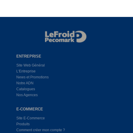
ENTREPRISE
Site Web Général
L'Entreprise
News et Promotions
Notre ADN
Catalogues
Nos Agences
E-COMMERCE
Site E-Commerce
Produits
Comment créer mon compte ?