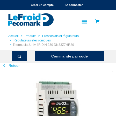
text.skipToContent
text.skipToNavigation
Créer un compte
|
Se connecter
Accueil
Produits
Pressostats et régulateurs
Régulateurs électroniques
Thermostat Univ 4R DIN 230 DN33Z7HR20
Commande par code
Retour