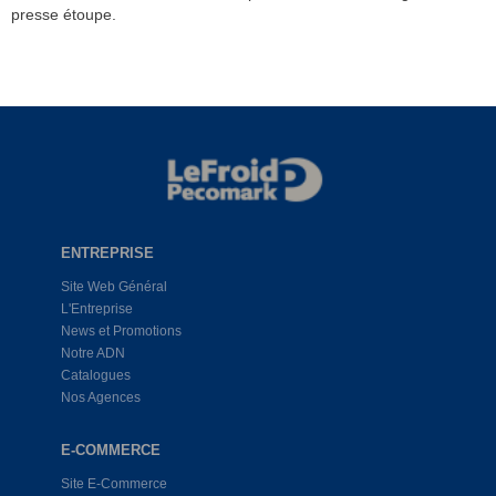
presse étoupe.
ENTREPRISE
Site Web Général
L'Entreprise
News et Promotions
Notre ADN
Catalogues
Nos Agences
E-COMMERCE
Site E-Commerce