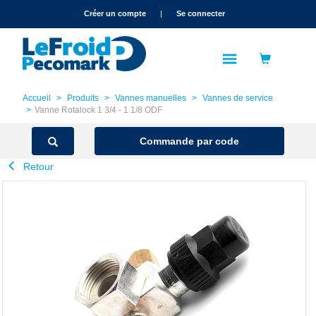
text.skipToContent
text.skipToNavigation
Créer un compte
|
Se connecter
Accueil
Produits
Vannes manuelles
Vannes de service
Vanne Rotalock 1 3/4 - 1 1/8 ODF
Commande par code
Retour