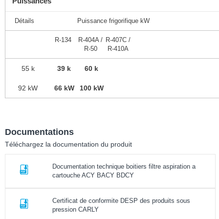
Puissances
Détails
Puissance frigorifique kW
R-134
R-404A /
R-407C /
R-50
R-410A
55 k
39 k
60 k
92 kW
66 kW
100 kW
Documentations
Téléchargez la documentation du produit
Documentation technique boitiers filtre aspiration a
cartouche ACY BACY BDCY
Certificat de conformite DESP des produits sous
pression CARLY