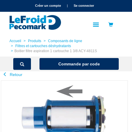
text.skipToContent
text.skipToNavigation
Créer un compte
|
Se connecter
Accueil
Produits
Composants de ligne
Filtres et cartouches déshydratants
Boitier filtre aspiration 1 cartouche 1 3/8 ACY-4811S
Commande par code
Retour