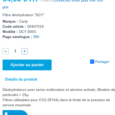
/ Pièce
Connectez-vous pour voir son
prix
Filtre déshydrateur "DCY"
Marque :
Carly
Code article :
00407019
Modèle :
DCY-305S
Page catalogue :
380
Partager
Ajouter au panier
Details du produit
Déshydrateurs avec tamis moléculaire et alumine activée, filtration d
particules > 25μ.
Filtres utilisables pour CO2 (R744) dans la limite de la pression de
service maximale.