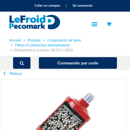
text.skipToContent
text.skipToNavigation
Créer un compte
|
Se connecter
Accueil
Produits
Composants de ligne
Filtres et cartouches déshydratants
Déshydrateur à braser 5/8 DCY-305S
Commande par code
Retour