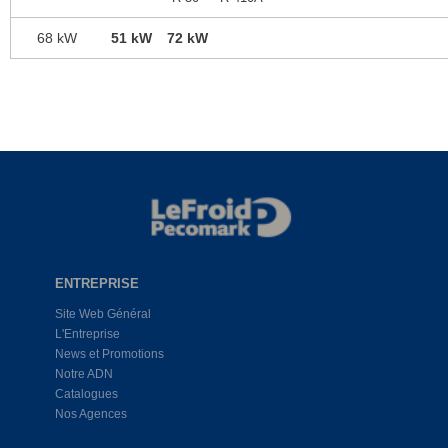
68 kW
51 kW
72 kW
ENTREPRISE
Site Web Général
L'Entreprise
News et Promotions
Notre ADN
Catalogues
Nos Agences