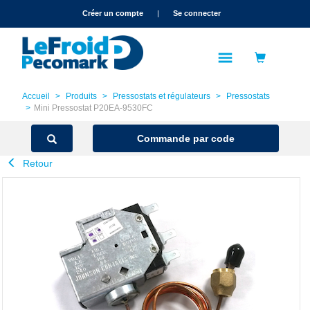
text.skipToContent
text.skipToNavigation
Créer un compte
|
Se connecter
Accueil
Produits
Pressostats et régulateurs
Pressostats
Mini Pressostat P20EA-9530FC
Commande par code
Retour