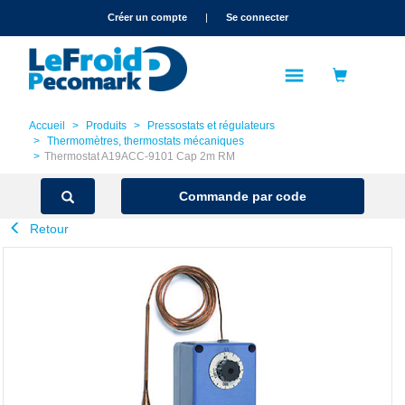
text.skipToContent
text.skipToNavigation
Créer un compte
|
Se connecter
Accueil
Produits
Pressostats et régulateurs
Thermomètres, thermostats mécaniques
Thermostat A19ACC-9101 Cap 2m RM
Commande par code
Retour