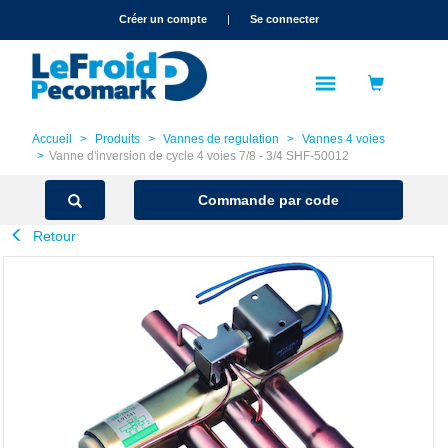
text.skipToContent
text.skipToNavigation
Créer un compte
|
Se connecter
Accueil
Produits
Vannes de regulation
Vannes 4 voies
Vanne d'inversion de cycle 4 voies 7/8 - 3/4 SHF-50012
Commande par code
Retour