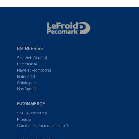
ENTREPRISE
Site Web Général
L'Entreprise
News et Promotions
Notre ADN
Catalogues
Nos Agences
E-COMMERCE
Site E-Commerce
Produits
Comment créer mon compte ?