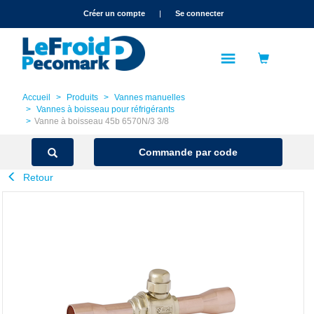
text.skipToContent
text.skipToNavigation
Créer un compte
|
Se connecter
Accueil
Produits
Vannes manuelles
Vannes à boisseau pour réfrigérants
Vanne à boisseau 45b 6570N/3 3/8
Commande par code
Retour