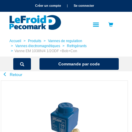
text.skipToContent
text.skipToNavigation
Créer un compte
|
Se connecter
Accueil
Produits
Vannes de regulation
Vannes électromagnétiques
Refrigérants
Vanne EM 1038N/4 1/2ODF +Bob+Con
Commande par code
Retour