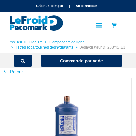
text.skipToContent
text.skipToNavigation
Créer un compte
|
Se connecter
Accueil
Produits
Composants de ligne
Filtres et cartouches déshydratants
Déshydrateur DF208/4S 1/2
Commande par code
Retour