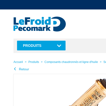
text.skipToContent
text.skipToNavigation
PRODUITS
Accueil
Produits
Composants chaudronnés et ligne d'huile
S
Retour