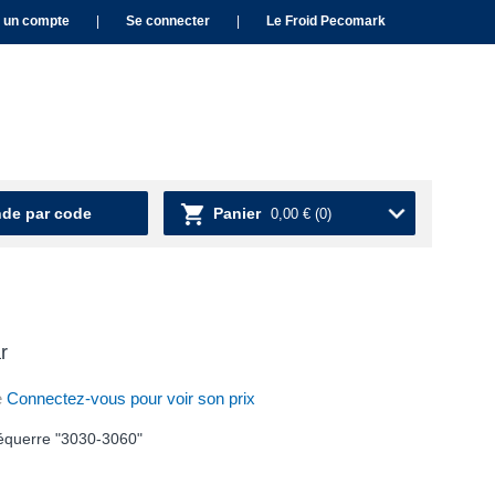
 un compte
|
Se connecter
|
Le Froid Pecomark
e par code
Panier
0,00 €
(0)
r
e
Connectez-vous pour voir son prix
équerre "3030-3060"