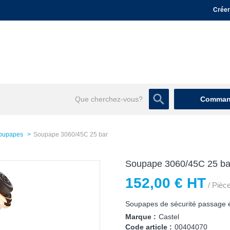
Créer
Command
oupapes
Soupape 3060/45C 25 bar
Soupape 3060/45C 25 ba
152,00 € HT
/ Pièc
Soupapes de sécurité passage 
Marque :
Castel
Code article :
00404070