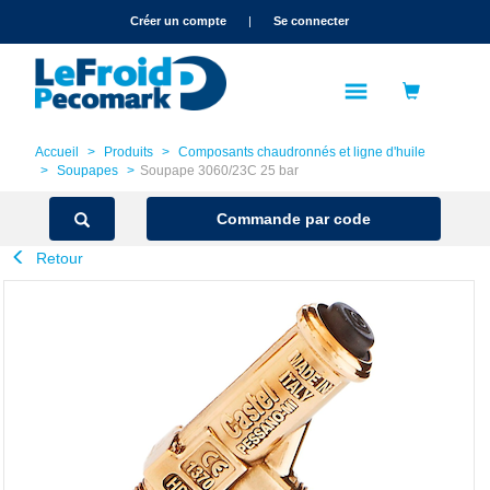
text.skipToContent
text.skipToNavigation
Créer un compte
|
Se connecter
Accueil
Produits
Composants chaudronnés et ligne d'huile
Soupapes
Soupape 3060/23C 25 bar
Commande par code
Retour