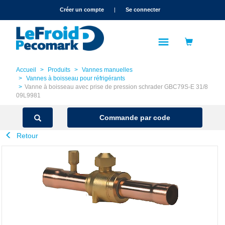
text.skipToContent
text.skipToNavigation
Créer un compte
|
Se connecter
Accueil
Produits
Vannes manuelles
Vannes à boisseau pour réfrigérants
Vanne à boisseau avec prise de pression schrader GBC79S-E 31/8
09L9981
Commande par code
Retour