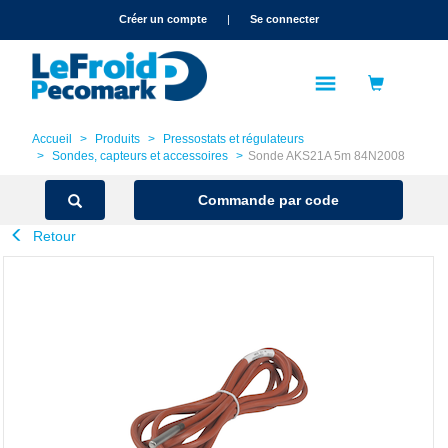
text.skipToContent
text.skipToNavigation
Créer un compte
|
Se connecter
Accueil
Produits
Pressostats et régulateurs
Sondes, capteurs et accessoires
Sonde AKS21A 5m 84N2008
Commande par code
Retour