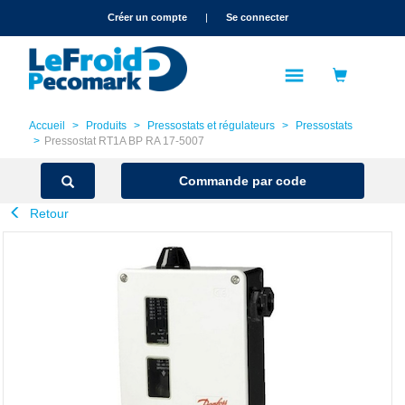
text.skipToContent
text.skipToNavigation
Créer un compte
|
Se connecter
Accueil
Produits
Pressostats et régulateurs
Pressostats
Pressostat RT1A BP RA 17-5007
Commande par code
Retour