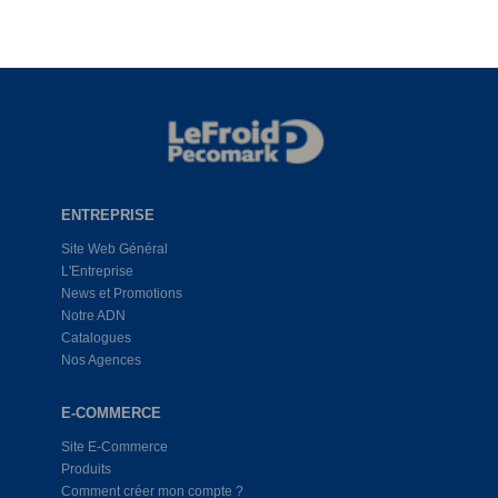
ENTREPRISE
Site Web Général
L'Entreprise
News et Promotions
Notre ADN
Catalogues
Nos Agences
E-COMMERCE
Site E-Commerce
Produits
Comment créer mon compte ?