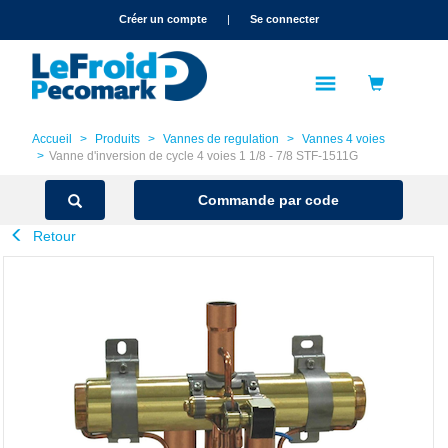
text.skipToContent
text.skipToNavigation
Créer un compte
|
Se connecter
Accueil
Produits
Vannes de regulation
Vannes 4 voies
Vanne d'inversion de cycle 4 voies 1 1/8 - 7/8 STF-1511G
Commande par code
Retour