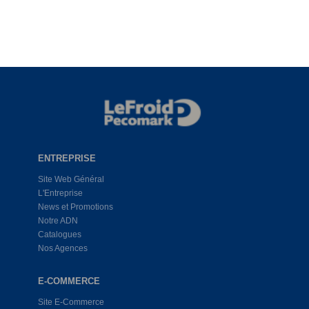
ENTREPRISE
Site Web Général
L'Entreprise
News et Promotions
Notre ADN
Catalogues
Nos Agences
E-COMMERCE
Site E-Commerce