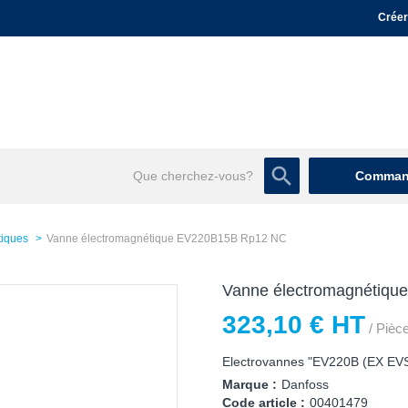
Créer
Command
tiques
Vanne électromagnétique EV220B15B Rp12 NC
Vanne électromagnétiq
323,10 € HT
/ Pièc
Electrovannes "EV220B (EX EVS
Marque :
Danfoss
Code article :
00401479