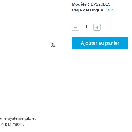
Modèle :
EV220B15
Page catalogue :
364
Ajouter au panier
 le système pilote.
t 4 bar maxi).