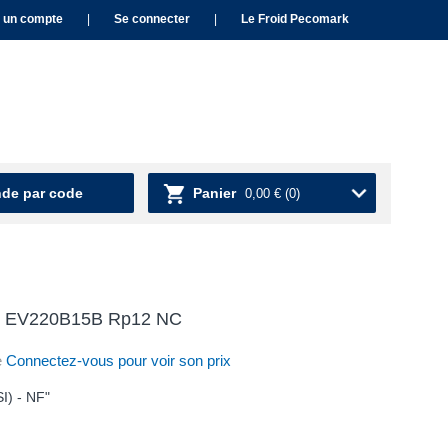
 un compte
|
Se connecter
|
Le Froid Pecomark
e par code
Panier
0,00 €
(0)
ue EV220B15B Rp12 NC
e
Connectez-vous pour voir son prix
I) - NF"