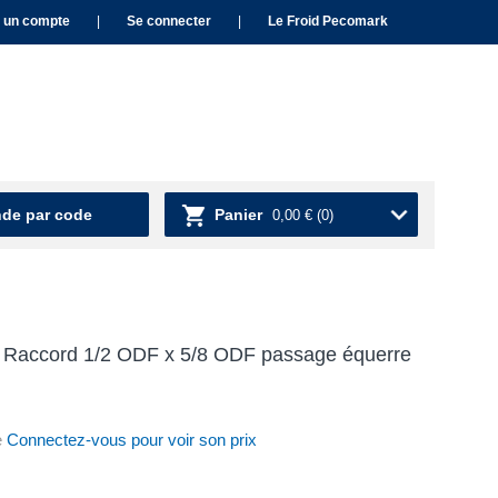
 un compte
|
Se connecter
|
Le Froid Pecomark
e par code
Panier
0,00 €
(0)
 Raccord 1/2 ODF x 5/8 ODF passage équerre
e
Connectez-vous pour voir son prix