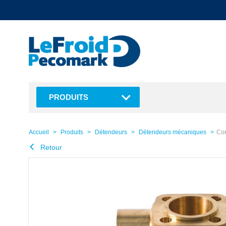
text.skipToContent
text.skipToNavigation
PRODUITS
Accueil
Produits
Détendeurs
Détendeurs mécaniques
Cor
Retour