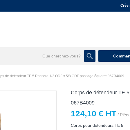
Créer
Command
ps de détendeur TE 5 Raccord 1/2 ODF x 5/8 ODF passage équerre 067B4009
Corps de détendeur TE 5
067B4009
124,10 € HT
/ Pièc
Corps pour détendeurs TE 5