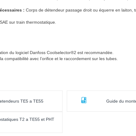
écessaires :
Corps de détendeur passage droit ou équerre en laiton, tra
SAE sur train thermostatique.
isation du logiciel Danfoss Coolselector®2 est recommandée.
a compatibilité avec l’orifice et le raccordement sur les tubes.
 detendeurs TE5 a TE55
Guide du monte
ostatiques T2 a TE55 et PHT