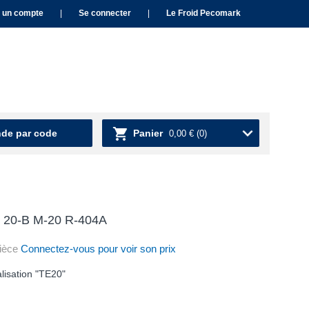
 un compte
|
Se connecter
|
Le Froid Pecomark
e par code
Panier
0,00 €
(0)
S 20-B M-20 R-404A
ièce
Connectez-vous pour voir son prix
lisation "TE20"