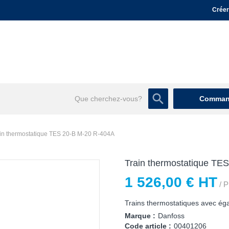
Créer
Command
in thermostatique TES 20-B M-20 R-404A
Train thermostatique TE
1 526,00 € HT
/ P
Trains thermostatiques avec éga
Marque :
Danfoss
Code article :
00401206