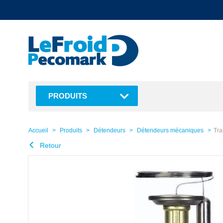
text.skipToContent
text.skipToNavigation
PRODUITS
Accueil
Produits
Détendeurs
Détendeurs mécaniques
Tra
Retour