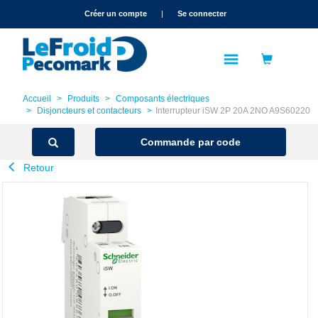
text.skipToContent
text.skipToNavigation
Créer un compte
|
Se connecter
Accueil
Produits
Composants électriques
Disjoncteurs et contacteurs
Interrupteur iSW 2P 20A 2NO A9S60220
Commande par code
Retour