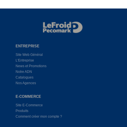
ENTREPRISE
Site Web Général
L'Entreprise
News et Promotions
Notre ADN
Catalogues
Nos Agences
E-COMMERCE
Site E-Commerce
Produits
Comment créer mon compte ?