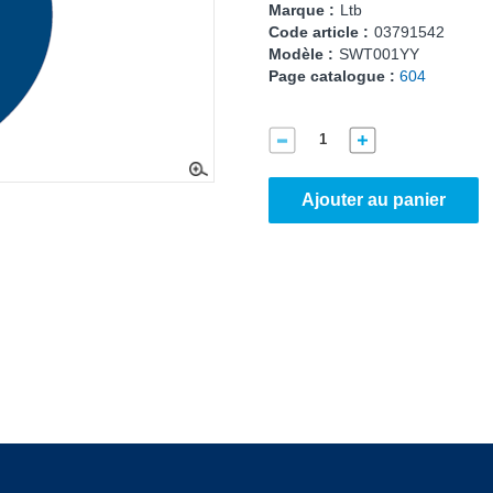
Marque :
Ltb
Code article :
03791542
Modèle :
SWT001YY
Page catalogue :
604
Ajouter au panier