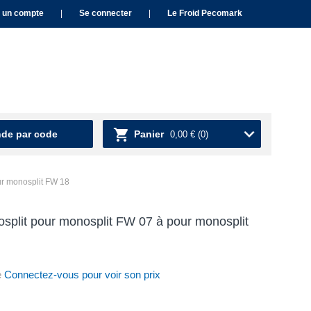
 un compte
|
Se connecter
|
Le Froid Pecomark
e par code
Panier
0,00 €
(0)
ur monosplit FW 18
osplit pour monosplit FW 07 à pour monosplit
e
Connectez-vous pour voir son prix