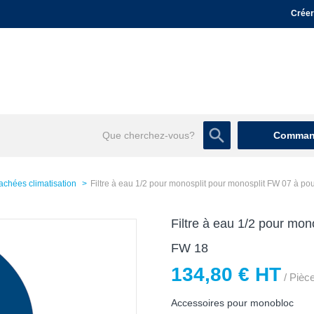
Créer
Command
achées climatisation
Filtre à eau 1/2 pour monosplit pour monosplit FW 07 à po
Filtre à eau 1/2 pour mon
FW 18
134,80 € HT
/ Pièc
Accessoires pour monobloc