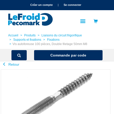
text.skipToContent
text.skipToNavigation
Créer un compte
|
Se connecter
Accueil
Produits
Liaisons du circuit frigorifique
Supports et fixations
Fixations
Vis autoforeuse 100 pièces, Double filetage 50mm M8
Commande par code
Retour