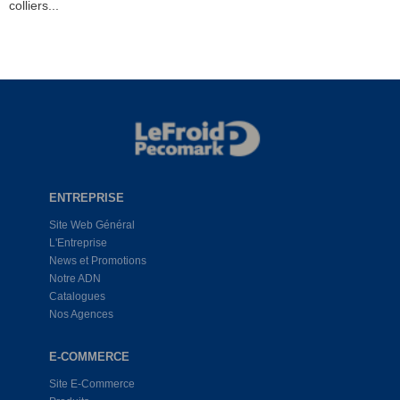
colliers...
ENTREPRISE
Site Web Général
L'Entreprise
News et Promotions
Notre ADN
Catalogues
Nos Agences
E-COMMERCE
Site E-Commerce