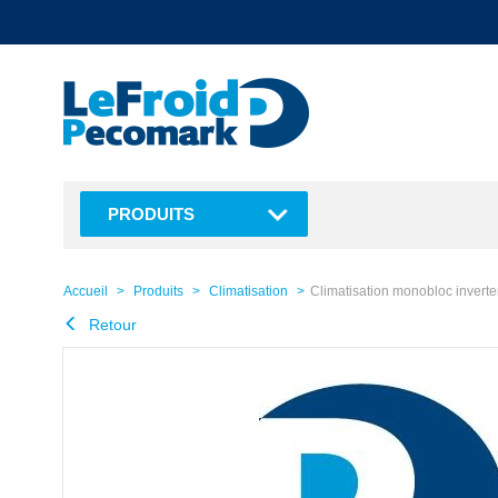
text.skipToContent
text.skipToNavigation
PRODUITS
Accueil
Produits
Climatisation
Climatisation monobloc inve
Retour