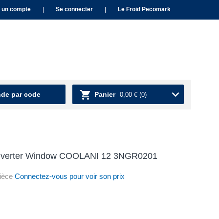
 un compte
|
Se connecter
|
Le Froid Pecomark
e par code
Panier
0,00 €
(0)
 inverter Window COOLANI 12 3NGR0201
ièce
Connectez-vous pour voir son prix