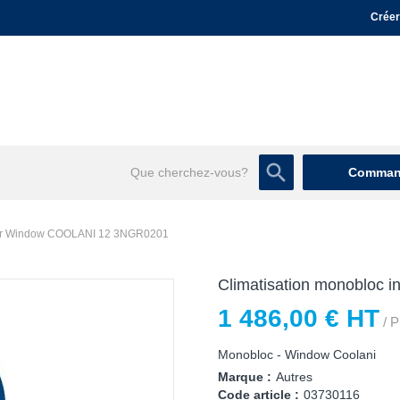
Créer
Command
rter Window COOLANI 12 3NGR0201
Climatisation monobloc
1 486,00 € HT
/ P
Monobloc - Window Coolani
Marque :
Autres
Code article :
03730116