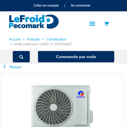
text.skipToContent
text.skipToNavigation
Créer un compte
|
Se connecter
Accueil
Produits
Climatisation
Unité extérieure UM60 Tri 3NGR0667
Commande par code
Retour