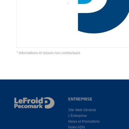
* Informations et visuels non contractuels
ENTREPRISE
Site Web Général
L'Entreprise
News et Promotions
Notre ADN