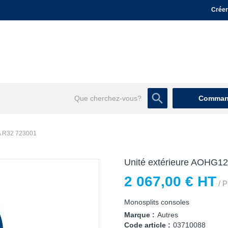
Créer
Command
A R32 723001
Unité extérieure AOHG
2 067,00 € HT
/ P
Monosplits consoles
Marque :
Autres
Code article :
03710088