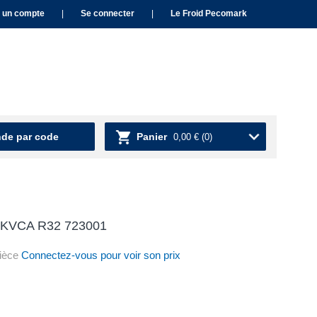
 un compte
|
Se connecter
|
Le Froid Pecomark
e par code
Panier
0,00 €
(0)
12KVCA R32 723001
ièce
Connectez-vous pour voir son prix