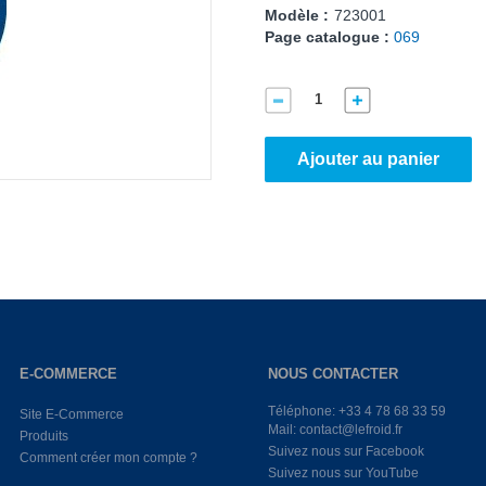
Modèle :
723001
Page catalogue :
069
Ajouter au panier
E-COMMERCE
NOUS CONTACTER
Téléphone: +33 4 78 68 33 59
Site E-Commerce
Mail: contact@lefroid.fr
Produits
Suivez nous sur Facebook
Comment créer mon compte ?
Suivez nous sur YouTube