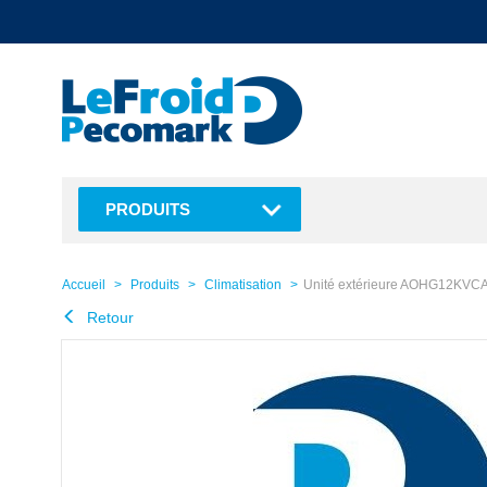
text.skipToContent
text.skipToNavigation
PRODUITS
Accueil
Produits
Climatisation
Unité extérieure AOHG12KVC
Retour