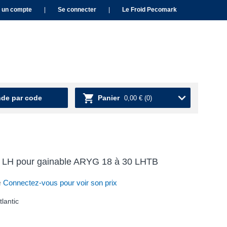
 un compte
|
Se connecter
|
Le Froid Pecomark
e par code
Panier
0,00 €
(0)
00 LH pour gainable ARYG 18 à 30 LHTB
e
Connectez-vous pour voir son prix
lantic