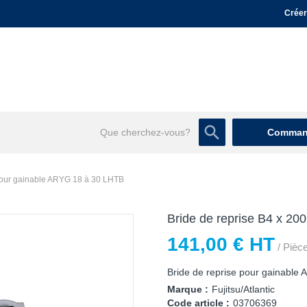
Créer
Command
 pour gainable ARYG 18 à 30 LHTB
Bride de reprise B4 x 2
141,00 € HT
/ Pièc
Bride de reprise pour gainable At
Marque :
Fujitsu/Atlantic
Code article :
03706369