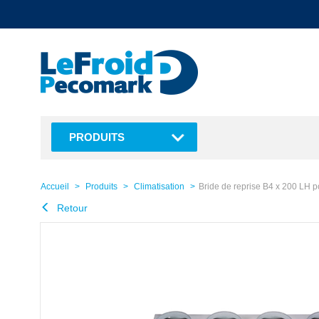
text.skipToContent
text.skipToNavigation
PRODUITS
Accueil
Produits
Climatisation
Bride de reprise B4 x 200 LH
Retour