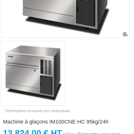
* Informations et visuels non contractuels
Machine à glaçons IM100CNE HC 95kg/24h
13 824,00 € HT