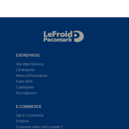
ENTREPRISE
Site Web Général
L'Entreprise
News et Promotions
Notre ADN
Catalogues
Nos Agences
E-COMMERCE
Site E-Commerce
Produits
Comment créer mon compte ?