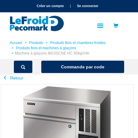
text.skipToContent
text.skipToNavigation
Créer un compte
|
Se connecter
Accueil
Produits
Produits finis et chambres froides
Produits finis et machines à glaçons
Machine à glaçons IM100CNE HC 95kg/24h
Commande par code
Retour