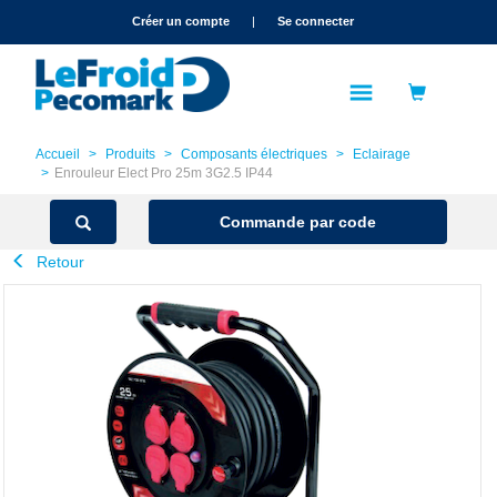
text.skipToContent
text.skipToNavigation
Créer un compte
|
Se connecter
Accueil
Produits
Composants électriques
Eclairage
Enrouleur Elect Pro 25m 3G2.5 IP44
Commande par code
Retour