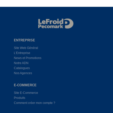
ENTREPRISE
Site Web Général
L'Entreprise
News et Promotions
Notre ADN
Catalogues
Nos Agences
E-COMMERCE
Site E-Commerce
Produits
Comment créer mon compte ?