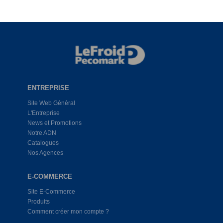
ENTREPRISE
Site Web Général
L'Entreprise
News et Promotions
Notre ADN
Catalogues
Nos Agences
E-COMMERCE
Site E-Commerce
Produits
Comment créer mon compte ?