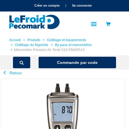
text.skipToContent
text.skipToNavigation
Créer un compte
|
Se connecter
Accueil
Produits
Outillage et équipements
Outillage du frigoriste
By-pass et manomètres
Manomètre Pression Air Testo 510 05600510
Commande par code
Retour