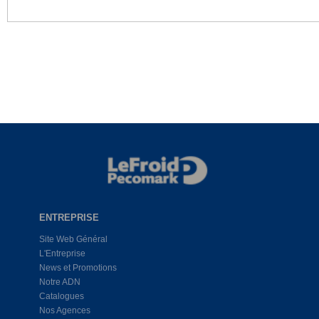
ENTREPRISE
Site Web Général
L'Entreprise
News et Promotions
Notre ADN
Catalogues
Nos Agences