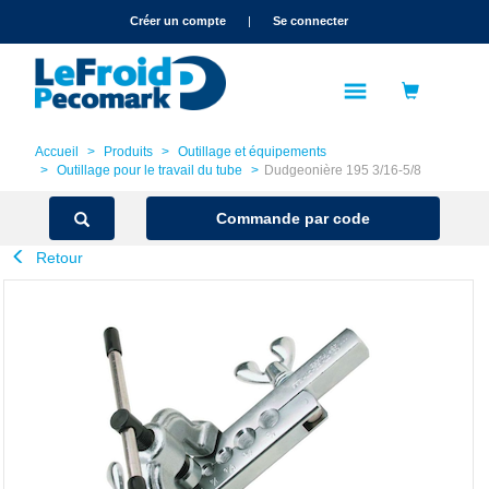
text.skipToContent
text.skipToNavigation
Créer un compte
|
Se connecter
Accueil
Produits
Outillage et équipements
Outillage pour le travail du tube
Dudgeonière 195 3/16-5/8
Commande par code
Retour