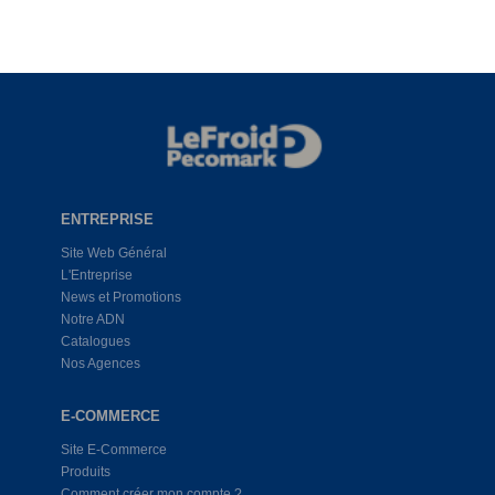
ENTREPRISE
Site Web Général
L'Entreprise
News et Promotions
Notre ADN
Catalogues
Nos Agences
E-COMMERCE
Site E-Commerce
Produits
Comment créer mon compte ?