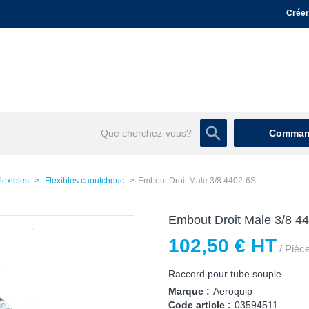
Créer
Command
flexibles
Flexibles caoutchouc
Embout Droit Male 3/8 4402-6S
Embout Droit Male 3/8 4
102,50 € HT
/ Pièc
Raccord pour tube souple
Marque :
Aeroquip
Code article :
03594511