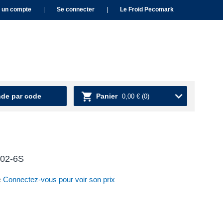
 un compte
|
Se connecter
|
Le Froid Pecomark
e par code
Panier
0,00 €
(0)
402-6S
e
Connectez-vous pour voir son prix