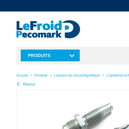
text.skipToContent
text.skipToNavigation
PRODUITS
Accueil
Produits
Liaisons du circuit frigorifique
Capillaires et 
Retour