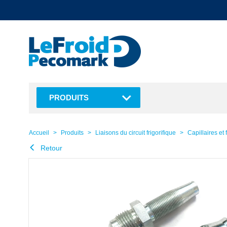
text.skipToContent
text.skipToNavigation
PRODUITS
Accueil
Produits
Liaisons du circuit frigorifique
Capillaires et 
Retour