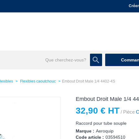
Créer
Command
flexibles
Flexibles caoutchouc
Embout Droit Male 1/4 4402-4S
Embout Droit Male 1/4 4
32,90 € HT
/ Pièce
Co
Raccord pour tube souple
Marque :
Aeroquip
Code article :
03594510