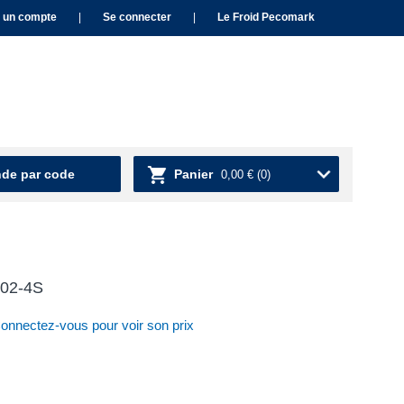
 un compte
|
Se connecter
|
Le Froid Pecomark
e par code
Panier
0,00 €
(0)
402-4S
nnectez-vous pour voir son prix