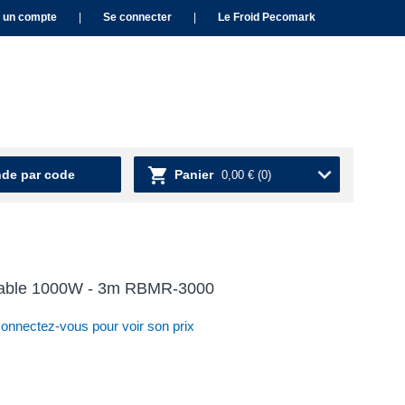
 un compte
|
Se connecter
|
Le Froid Pecomark
e par code
Panier
0,00 €
(0)
léable 1000W - 3m RBMR-3000
nnectez-vous pour voir son prix