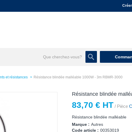
Créer
Command
ts et résistances
Résistance blindée malléable 1000W - 3m RBMR-3000
Résistance blindée mal
83,70 € HT
/ Pièce
Co
Résistance blindée malléable
Marque :
Autres
Code article :
00353019