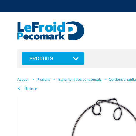
text.skipToContent
text.skipToNavigation
PRODUITS
Accueil
Produits
Traitement des condensats
Cordons chauffan
Retour