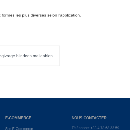
formes les plus diverses selon l'application.
egivrage blindees malleables
E-COMMERCE
NOUS CONTACTER
Téléphone: +33 4 78 68 33 59
Site E-Commerce