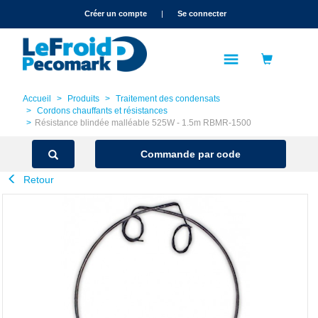
text.skipToContent
text.skipToNavigation
Créer un compte
|
Se connecter
Accueil
Produits
Traitement des condensats
Cordons chauffants et résistances
Résistance blindée malléable 525W - 1.5m RBMR-1500
Commande par code
Retour