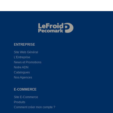
ENTREPRISE
Site Web Général
L'Entreprise
News et Promotions
Notre ADN
Catalogues
Nos Agences
E-COMMERCE
Site E-Commerce
Produits
Comment créer mon compte ?