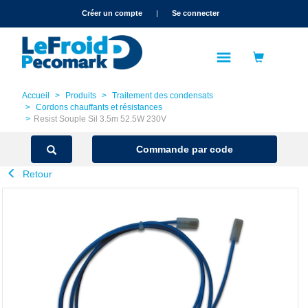
text.skipToContent
text.skipToNavigation
Créer un compte
|
Se connecter
Accueil
Produits
Traitement des condensats
Cordons chauffants et résistances
Resist Souple Sil 3.5m 52.5W 230V
Commande par code
Retour