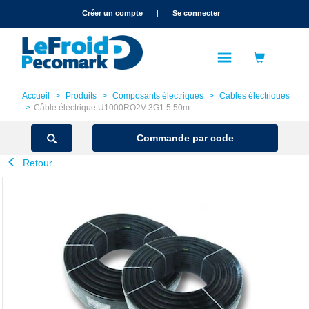
text.skipToContent
text.skipToNavigation
Créer un compte
|
Se connecter
Accueil
Produits
Composants électriques
Cables électriques
Câble électrique U1000RO2V 3G1.5 50m
Commande par code
Retour