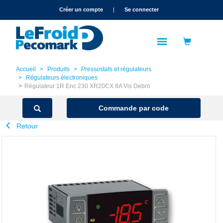
text.skipToContent
text.skipToNavigation
Créer un compte
|
Se connecter
Accueil
Produits
Pressostats et régulateurs
Régulateurs électroniques
Régulateur 1R Enc 230 XR20CX 8A Vis Debro
Commande par code
Retour