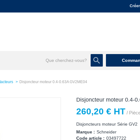
Créer
Command
tacteurs
Disjoncteur moteur 0.4-0.63A GV2ME04
Disjoncteur moteur 0.4
260,20 € HT
/ Pièc
Disjoncteurs moteur Série GV2
Marque :
Schneider
Code article :
03497722