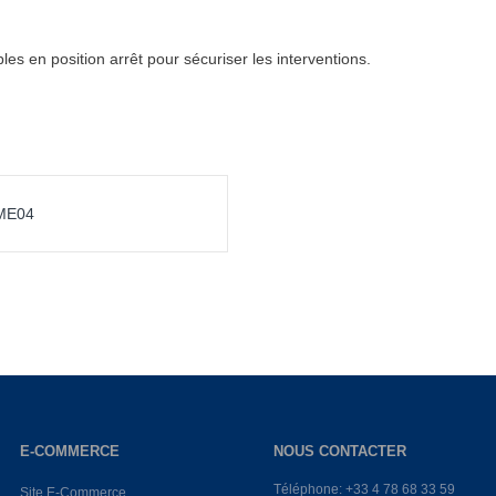
s en position arrêt pour sécuriser les interventions.
2ME04
E-COMMERCE
NOUS CONTACTER
Téléphone: +33 4 78 68 33 59
Site E-Commerce