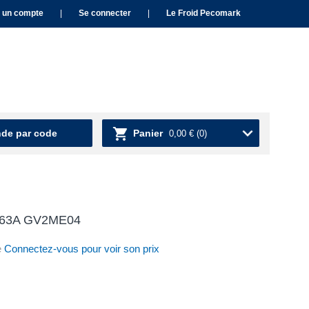
 un compte
|
Se connecter
|
Le Froid Pecomark
e par code
Panier
0,00 €
(0)
-0.63A GV2ME04
e
Connectez-vous pour voir son prix