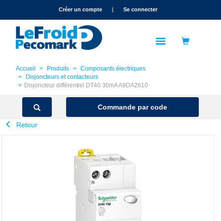
text.skipToContent
text.skipToNavigation
Créer un compte
|
Se connecter
Accueil
Produits
Composants électriques
Disjoncteurs et contacteurs
Disjoncteur différentiel DT40 30mA A9DA2610
Commande par code
Retour