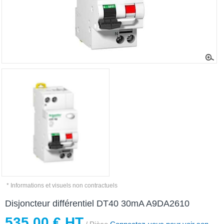
* Informations et visuels non contractuels
Disjoncteur différentiel DT40 30mA A9DA2610
535,00 € HT