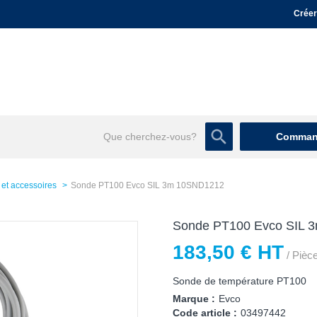
Créer
Command
 et accessoires
Sonde PT100 Evco SIL 3m 10SND1212
Sonde PT100 Evco SIL 
183,50 € HT
/ Pièc
Sonde de température PT100
Marque :
Evco
Code article :
03497442