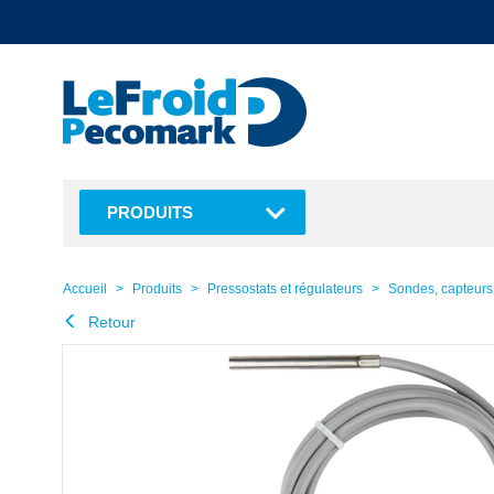
text.skipToContent
text.skipToNavigation
PRODUITS
Accueil
Produits
Pressostats et régulateurs
Sondes, capteurs
Retour