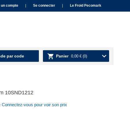
 un compte
|
Se connecter
|
Le Froid Pecomark
e par code
Panier
0,00 €
(0)
3m 10SND1212
e
Connectez-vous pour voir son prix