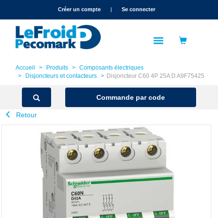
text.skipToContent
text.skipToNavigation
Créer un compte
|
Se connecter
Accueil
Produits
Composants électriques
Disjoncteurs et contacteurs
Disjoncteur C60 4P 25A D A9F75425
Commande par code
Retour