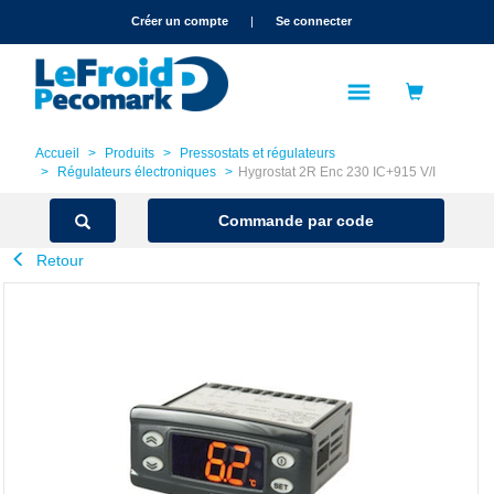
text.skipToContent
text.skipToNavigation
Créer un compte
|
Se connecter
Accueil
Produits
Pressostats et régulateurs
Régulateurs électroniques
Hygrostat 2R Enc 230 IC+915 V/I
Commande par code
Retour