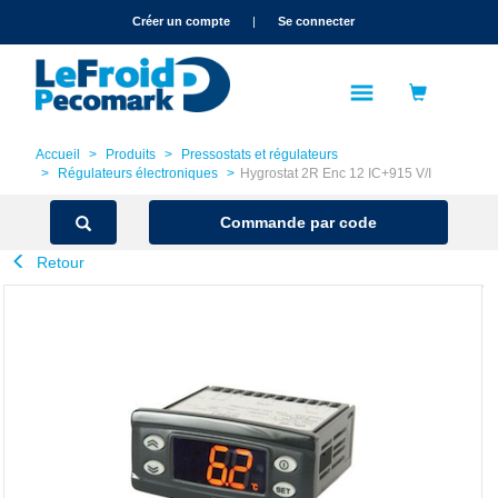
text.skipToContent
text.skipToNavigation
Créer un compte
|
Se connecter
Accueil
Produits
Pressostats et régulateurs
Régulateurs électroniques
Hygrostat 2R Enc 12 IC+915 V/I
Commande par code
Retour