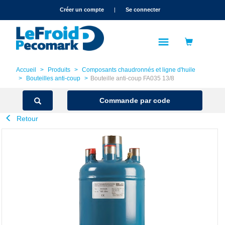
text.skipToContent
text.skipToNavigation
Créer un compte
|
Se connecter
Accueil
Produits
Composants chaudronnés et ligne d'huile
Bouteilles anti-coup
Bouteille anti-coup FA035 13/8
Commande par code
Retour