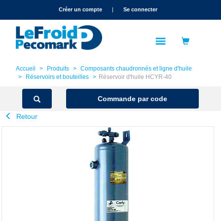
text.skipToContent
text.skipToNavigation
Créer un compte
|
Se connecter
Accueil
Produits
Composants chaudronnés et ligne d'huile
Réservoirs et bouteilles
Réservoir d'huile HCYR-40
Commande par code
Retour