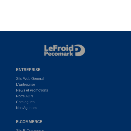
ENTREPRISE
Site Web Général
L'Entreprise
News et Promotions
Notre ADN
Catalogues
Nos Agences
E-COMMERCE
Site E-Commerce