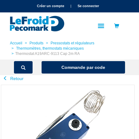
text.skipToContent
text.skipToNavigation
Créer un compte
|
Se connecter
Accueil
Produits
Pressostats et régulateurs
Thermomètres, thermostats mécaniques
Thermostat A19ARC-9113 Cap 2m RA
Commande par code
Retour