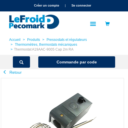
text.skipToContent
text.skipToNavigation
Créer un compte
|
Se connecter
Accueil
Produits
Pressostats et régulateurs
Thermomètres, thermostats mécaniques
Thermostat A19AAC-9005 Cap 2m RA
Commande par code
Retour