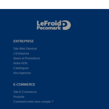
ENTREPRISE
Site Web Général
L'Entreprise
News et Promotions
Notre ADN
Catalogues
Nos Agences
E-COMMERCE
Site E-Commerce
Produits
Comment créer mon compte ?