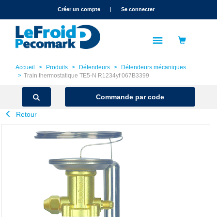
text.skipToContent
text.skipToNavigation
Créer un compte
|
Se connecter
Accueil
Produits
Détendeurs
Détendeurs mécaniques
Train thermostatique TE5-N R1234yf 067B3399
Commande par code
Retour